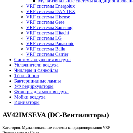
Мультизональные системы кондиционирован
VRF системы Energolux
VRF системы DANTEX
VRF системы Hisense
VRF системы Gree
VRF системы Samsung
VRF системы Hitachi
VRF системы LG
VRF системы Panasonic
VRF системы Ballu
VRF системы Carrier
Системы осушения воздуха
Увлажнители воздуха
Чиллеры и фанкойлы
Тёплый пол
Бактерицидные лампы
УФ рециркуляторы
Фильтры для моек воздуха
Мойки воздуха
Ионизаторы
AV42IMSEVA (DC-Вентиляторы)
Категория:
Мультизональные системы кондиционирования VRF
Производитель:
Haier