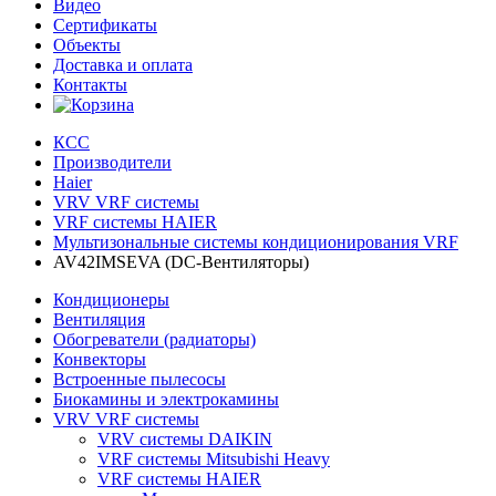
Видео
Сертификаты
Объекты
Доставка и оплата
Контакты
КСС
Производители
Haier
VRV VRF системы
VRF системы HAIER
Мультизональные системы кондиционирования VRF
AV42IMSEVA (DC-Вентиляторы)
Кондиционеры
Вентиляция
Обогреватели (радиаторы)
Конвекторы
Встроенные пылесосы
Биокамины и электрокамины
VRV VRF системы
VRV системы DAIKIN
VRF системы Mitsubishi Heavy
VRF системы HAIER