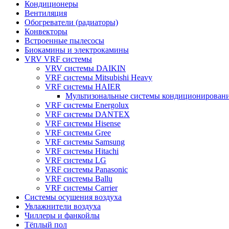
Кондиционеры
Вентиляция
Обогреватели (радиаторы)
Конвекторы
Встроенные пылесосы
Биокамины и электрокамины
VRV VRF системы
VRV системы DAIKIN
VRF системы Mitsubishi Heavy
VRF системы HAIER
Мультизональные системы кондиционирован
VRF системы Energolux
VRF системы DANTEX
VRF системы Hisense
VRF системы Gree
VRF системы Samsung
VRF системы Hitachi
VRF системы LG
VRF системы Panasonic
VRF системы Ballu
VRF системы Carrier
Системы осушения воздуха
Увлажнители воздуха
Чиллеры и фанкойлы
Тёплый пол