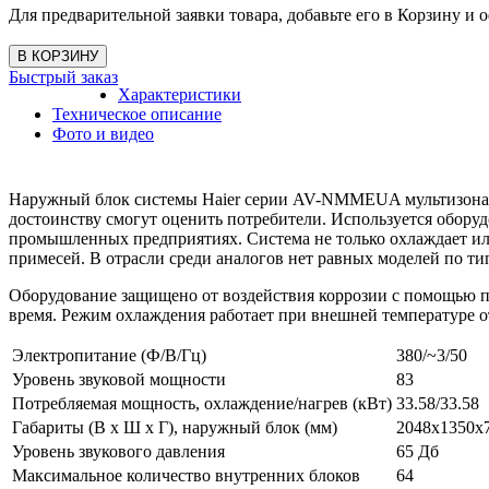
Для предварительной заявки товара, добавьте его в Корзину и о
Быстрый заказ
Характеристики
Техническое описание
Фото и видео
Наружный блок системы Haier серии AV-NMMEUA мультизональн
достоинству смогут оценить потребители. Используется обору
промышленных предприятиях. Система не только охлаждает или
примесей. В отрасли среди аналогов нет равных моделей по т
Оборудование защищено от воздействия коррозии с помощью п
время. Режим охлаждения работает при внешней температуре от 
Электропитание (Ф/В/Гц)
380/~3/50
Уровень звуковой мощности
83
Потребляемая мощность, охлаждение/нагрев (кВт)
33.58/33.58
Габариты (В x Ш x Г), наружный блок (мм)
2048x1350x
Уровень звукового давления
65 Дб
Максимальное количество внутренних блоков
64