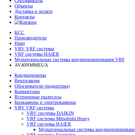
Сертификаты
Объекты
Доставка и оплата
Контакты
КСС
Производители
Haier
VRV VRF системы
VRF системы HAIER
Мультизональные системы кондиционирования VRF
AV40NMMEUA
Кондиционеры
Вентиляция
Обогреватели (радиаторы)
Конвекторы
Встроенные пылесосы
Биокамины и электрокамины
VRV VRF системы
VRV системы DAIKIN
VRF системы Mitsubishi Heavy
VRF системы HAIER
Мультизональные системы кондиционирован
VRF системы Energolux