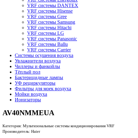
VRF системы DANTEX
VRF системы Hisense
VRF системы Gree
VRF системы Samsung
VRF системы Hitachi
VRF системы LG
VRF системы Panasonic
VRF системы Ballu
VRF системы Carrier
Системы осушения воздуха
Увлажнители воздуха
Чиллеры и фанкойлы
Тёплый пол
Бактерицидные лампы
УФ рециркуляторы
Фильтры для моек воздуха
Мойки воздуха
Ионизаторы
AV40NMMEUA
Категория:
Мультизональные системы кондиционирования VRF
Производитель:
Haier