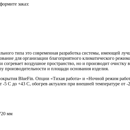
формите заказ:
ого типа это современная разработка системы, имеющей лучши
дование для организации благоприятного климатического режим
 согревает воздушное пространство, но и производит очистку в
ипу производительности и площади основания изделия.
окрытия BlueFin. Опции «Тихая работа» и «Ночной режим рабо
-5 С до +43 С, обогрев актуален при внешней температуре от -2
720 мм