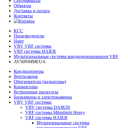
Сертификаты
Объекты
Доставка и оплата
Контакты
КСС
Производители
Haier
VRV VRF системы
VRF системы HAIER
Мультизональные системы кондиционирования VRF
AV50NMMEUA
Кондиционеры
Вентиляция
Обогреватели (радиаторы)
Конвекторы
Встроенные пылесосы
Биокамины и электрокамины
VRV VRF системы
VRV системы DAIKIN
VRF системы Mitsubishi Heavy
VRF системы HAIER
Мультизональные системы
кондиционирования VRF