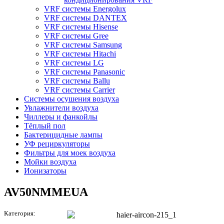
VRF системы Energolux
VRF системы DANTEX
VRF системы Hisense
VRF системы Gree
VRF системы Samsung
VRF системы Hitachi
VRF системы LG
VRF системы Panasonic
VRF системы Ballu
VRF системы Carrier
Системы осушения воздуха
Увлажнители воздуха
Чиллеры и фанкойлы
Тёплый пол
Бактерицидные лампы
УФ рециркуляторы
Фильтры для моек воздуха
Мойки воздуха
Ионизаторы
AV50NMMEUA
Категория: