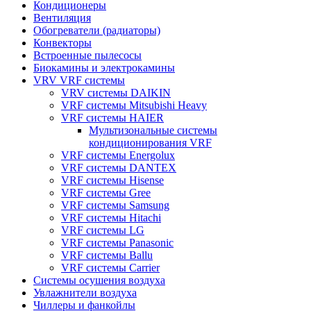
Кондиционеры
Вентиляция
Обогреватели (радиаторы)
Конвекторы
Встроенные пылесосы
Биокамины и электрокамины
VRV VRF системы
VRV системы DAIKIN
VRF системы Mitsubishi Heavy
VRF системы HAIER
Мультизональные системы
кондиционирования VRF
VRF системы Energolux
VRF системы DANTEX
VRF системы Hisense
VRF системы Gree
VRF системы Samsung
VRF системы Hitachi
VRF системы LG
VRF системы Panasonic
VRF системы Ballu
VRF системы Carrier
Системы осушения воздуха
Увлажнители воздуха
Чиллеры и фанкойлы