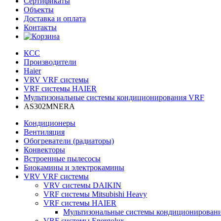
Сертификаты
Объекты
Доставка и оплата
Контакты
КСС
Производители
Haier
VRV VRF системы
VRF системы HAIER
Мультизональные системы кондиционирования VRF
AS302MNERA
Кондиционеры
Вентиляция
Обогреватели (радиаторы)
Конвекторы
Встроенные пылесосы
Биокамины и электрокамины
VRV VRF системы
VRV системы DAIKIN
VRF системы Mitsubishi Heavy
VRF системы HAIER
Мультизональные системы кондиционирован
VRF системы Energolux