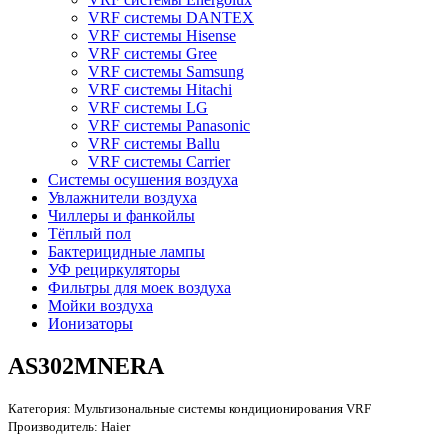
VRF системы DANTEX
VRF системы Hisense
VRF системы Gree
VRF системы Samsung
VRF системы Hitachi
VRF системы LG
VRF системы Panasonic
VRF системы Ballu
VRF системы Carrier
Системы осушения воздуха
Увлажнители воздуха
Чиллеры и фанкойлы
Тёплый пол
Бактерицидные лампы
УФ рециркуляторы
Фильтры для моек воздуха
Мойки воздуха
Ионизаторы
AS302MNERA
Категория:
Мультизональные системы кондиционирования VRF
Производитель:
Haier