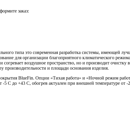
формите заказ:
ого типа это современная разработка системы, имеющей лучши
дование для организации благоприятного климатического режим
 согревает воздушное пространство, но и производит очистку в
ипу производительности и площади основания изделия.
окрытия BlueFin. Опции «Тихая работа» и «Ночной режим рабо
-5 С до +43 С, обогрев актуален при внешней температуре от -2