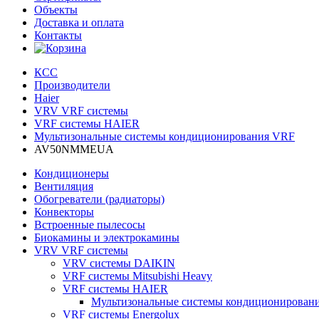
Объекты
Доставка и оплата
Контакты
КСС
Производители
Haier
VRV VRF системы
VRF системы HAIER
Мультизональные системы кондиционирования VRF
AV50NMMEUA
Кондиционеры
Вентиляция
Обогреватели (радиаторы)
Конвекторы
Встроенные пылесосы
Биокамины и электрокамины
VRV VRF системы
VRV системы DAIKIN
VRF системы Mitsubishi Heavy
VRF системы HAIER
Мультизональные системы кондиционирован
VRF системы Energolux