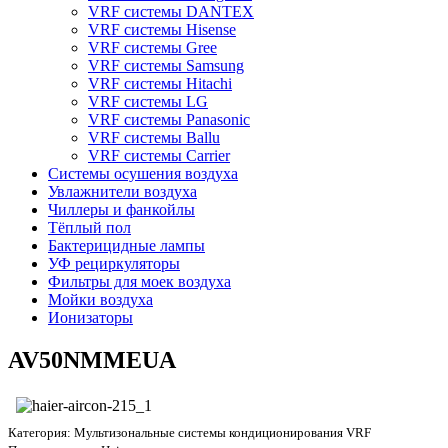
VRF системы DANTEX
VRF системы Hisense
VRF системы Gree
VRF системы Samsung
VRF системы Hitachi
VRF системы LG
VRF системы Panasonic
VRF системы Ballu
VRF системы Carrier
Системы осушения воздуха
Увлажнители воздуха
Чиллеры и фанкойлы
Тёплый пол
Бактерицидные лампы
УФ рециркуляторы
Фильтры для моек воздуха
Мойки воздуха
Ионизаторы
AV50NMMEUA
Категория:
Мультизональные системы кондиционирования VRF