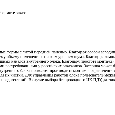
формите заказ:
мые формы с литой передней панелью. Благодаря особой аэроди
сему объему помещения с низким уровнем шума. Благодаря ком
шных каналов внутреннего блока. Благодаря простоте монтажа (
и востребованными у российских заказчиков. Заслонка может б
нутреннего блока позволяет производить монтаж в ограниченном
ля их чистки. Для управления работой блока пользователь може
предпочтений. В случае выбора беспроводного ИК ПДУ, датчик 