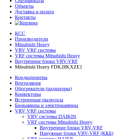
Сертификаты
Объекты
Доставка и оплата
Контакты
КСС
Производители
Mitsubishi Heavy
VRV VRF системы
VRF системы Mitsubishi Heavy
Внутренние блоки VRV-VRF
Mitsubishi Heavy FDK28KXZE1
Кондиционеры
Вентиляция
Обогреватели (радиаторы)
Конвекторы
Встроенные пылесосы
Биокамины и электрокамины
VRV VRF системы
VRV системы DAIKIN
VRF системы Mitsubishi Heavy
Внутренние блоки VRV-VRF
Наружные блоки VRV-VRF (ККБ)
VRF системы HAIER