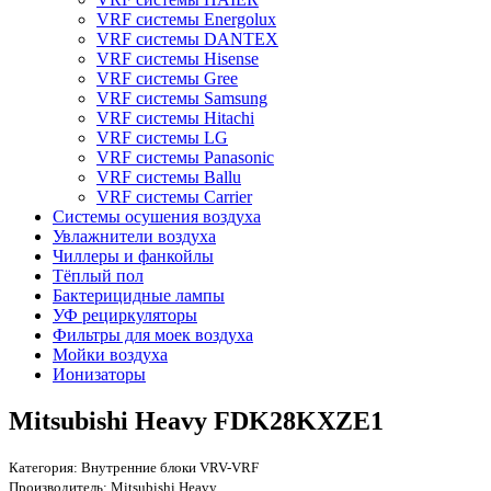
VRF системы Energolux
VRF системы DANTEX
VRF системы Hisense
VRF системы Gree
VRF системы Samsung
VRF системы Hitachi
VRF системы LG
VRF системы Panasonic
VRF системы Ballu
VRF системы Carrier
Системы осушения воздуха
Увлажнители воздуха
Чиллеры и фанкойлы
Тёплый пол
Бактерицидные лампы
УФ рециркуляторы
Фильтры для моек воздуха
Мойки воздуха
Ионизаторы
Mitsubishi Heavy FDK28KXZE1
Категория:
Внутренние блоки VRV-VRF
Производитель:
Mitsubishi Heavy