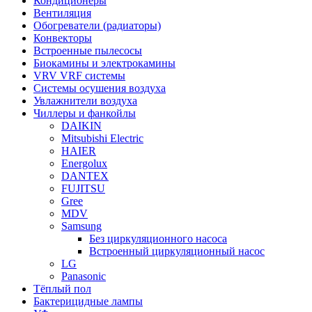
Кондиционеры
Вентиляция
Обогреватели (радиаторы)
Конвекторы
Встроенные пылесосы
Биокамины и электрокамины
VRV VRF системы
Системы осушения воздуха
Увлажнители воздуха
Чиллеры и фанкойлы
DAIKIN
Mitsubishi Electric
HAIER
Energolux
DANTEX
FUJITSU
Gree
MDV
Samsung
Без циркуляционного насоса
Встроенный циркуляционный насос
LG
Panasonic
Тёплый пол
Бактерицидные лампы