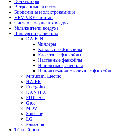
Конвекторы
Встроенные пылесосы
Биокамины и электрокамины
VRV VRF системы
Системы осушения воздуха
Увлажнители воздуха
Чиллеры и фанкойлы
DAIKIN
Чиллеры
Канальные фанкойлы
Кассетные фанкойлы
Настенные фанкойлы
Напольные фанкойлы
Напольно-подпотолочные фанкойлы
Mitsubishi Electric
HAIER
Energolux
DANTEX
FUJITSU
Gree
MDV
Samsung
LG
Panasonic
Тёплый пол