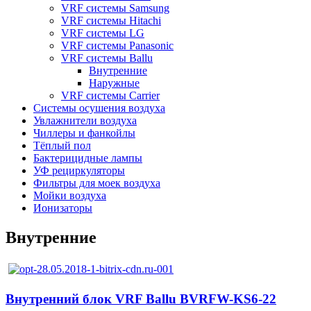
VRF системы Samsung
VRF системы Hitachi
VRF системы LG
VRF системы Panasonic
VRF системы Ballu
Внутренние
Наружные
VRF системы Carrier
Системы осушения воздуха
Увлажнители воздуха
Чиллеры и фанкойлы
Тёплый пол
Бактерицидные лампы
УФ рециркуляторы
Фильтры для моек воздуха
Мойки воздуха
Ионизаторы
Внутренние
Внутренний блок VRF Ballu BVRFW-KS6-22