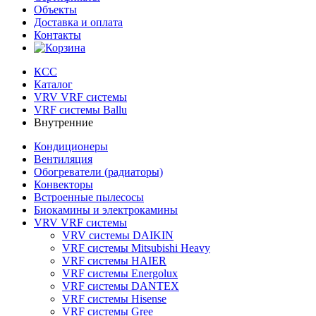
Объекты
Доставка и оплата
Контакты
КСС
Каталог
VRV VRF системы
VRF системы Ballu
Внутренние
Кондиционеры
Вентиляция
Обогреватели (радиаторы)
Конвекторы
Встроенные пылесосы
Биокамины и электрокамины
VRV VRF системы
VRV системы DAIKIN
VRF системы Mitsubishi Heavy
VRF системы HAIER
VRF системы Energolux
VRF системы DANTEX
VRF системы Hisense
VRF системы Gree