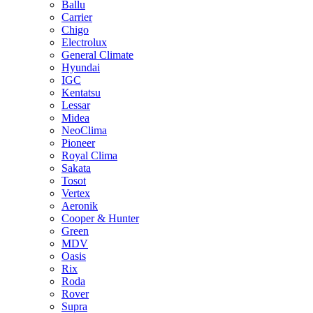
Ballu
Carrier
Chigo
Electrolux
General Climate
Hyundai
IGC
Kentatsu
Lessar
Midea
NeoClima
Pioneer
Royal Clima
Sakata
Tosot
Vertex
Aeronik
Cooper & Hunter
Green
MDV
Oasis
Rix
Roda
Rover
Supra