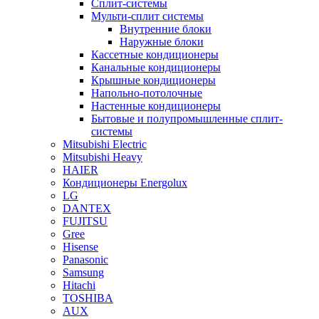
Сплит-системы
Мульти-сплит системы
Внутренние блоки
Наружные блоки
Кассетные кондиционеры
Канальные кондиционеры
Крышные кондиционеры
Напольно-потолочные
Настенные кондиционеры
Бытовые и полупромышленные сплит-
системы
Mitsubishi Electric
Mitsubishi Heavy
HAIER
Кондиционеры Energolux
LG
DANTEX
FUJITSU
Gree
Hisense
Panasonic
Samsung
Hitachi
TOSHIBA
AUX