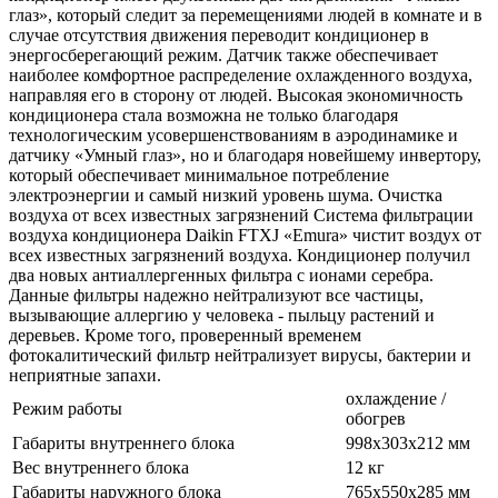
глаз», который следит за перемещениями людей в комнате и в
случае отсутствия движения переводит кондиционер в
энергосберегающий режим. Датчик также обеспечивает
наиболее комфортное распределение охлажденного воздуха,
направляя его в сторону от людей. Высокая экономичность
кондиционера стала возможна не только благодаря
технологическим усовершенствованиям в аэродинамике и
датчику «Умный глаз», но и благодаря новейшему инвертору,
который обеспечивает минимальное потребление
электроэнергии и самый низкий уровень шума. Очистка
воздуха от всех известных загрязнений Система фильтрации
воздуха кондиционера Daikin FTXJ «Emura» чистит воздух от
всех известных загрязнений воздуха. Кондиционер получил
два новых антиаллергенных фильтра с ионами серебра.
Данные фильтры надежно нейтрализуют все частицы,
вызывающие аллергию у человека - пыльцу растений и
деревьев. Кроме того, проверенный временем
фотокалитический фильтр нейтрализует вирусы, бактерии и
неприятные запахи.
охлаждение /
Режим работы
обогрев
Габариты внутреннего блока
998х303х212 мм
Вес внутреннего блока
12 кг
Габариты наружного блока
765x550x285 мм