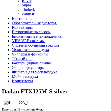
Rover
Supra
Timberk
Zanussi
Вентиляция
Обогреватели (радиаторы)
Конвекторы
Встроенные пылесосы
Биокамины и электрокамины
VRV VRF системы
Системы осушения воздуха
Увлажнители воздуха
Чиллеры и фанкойлы
Тёплый пол
Бактерицидные лампы
УФ рециркуляторы
Фильтры для моек воздуха
Мойки воздуха
Ионизаторы
Daikin FTXJ25M-S silver
Категория:
Внутренние блоки