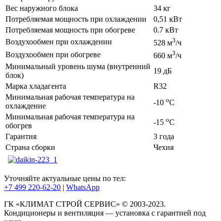
Вес наружного блока
34 кг
Потребляемая мощность при охлаждении
0,51 кВт
Потребляемая мощность при обогреве
0.7 кВт
3
Воздухообмен при охлаждении
528 м
/ч
3
Воздухообмен при обогреве
660 м
/ч
Минимальный уровень шума (внутренний
19 дБ
блок)
Марка хладагента
R32
Минимальная рабочая температура на
o
-10
C
охлаждение
Минимальная рабочая температура на
o
-15
C
обогрев
Гарантия
3 года
Страна сборки
Чехия
Уточняйте актуальные цены по тел:
+7 499 220-62-20
|
WhatsАpp
ГК «КЛИМАТ СТРОЙ СЕРВИС» © 2003-2023.
Кондиционеры и вентиляция — установка с гарантией под