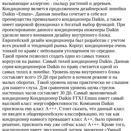
вызывающие аллергию - пыльцу растений и деревьев.
Кондиционер является продолжением дизайнерской линейки
Daikin «Emura». Данная линейка сочетает в себе все
преимущества премиального кондиционера Daikin, а также
имеет широкий функционал и богатый выбор функций. При
проектировании данного кондиционера инженеры Daikin
уделили много внимания дизайну внутреннего блока.
Европейский дизайн кондиционера был разработан с учетом
всех реалий и тенденций рынка. Корпус кондиционера очень
тонкий по краям с небольшим утолщением по середине.
Такой прием позволил создать один из самых тонких
корпусов на рынке. Самый тихий кондиционер Daikin. Данная
серия кондиционеров Daikin по праву считается одной из
самых тихих в линейке. Уровень шума внутреннего блока
составляет всего 19 Дб при работе в ночном режиме и на
малых оборотах. Такой уровень шума практически не слышим
для нашего слуха. Для сравнения уровень шума стрелок
настенных часов составляет 30 Дб. Самый экономичный
кондиционер Кондиционер Daikin FTXJ Emura имеет самый
высокий класс энергоэффективности. Компания Daikin
присвоила ему класс А+++. Стоит сказать, что данный класс
не введен в общеевропейскую классификацию, но так как
кондиционер намного превышает класс А++, было принято
решение, присвоить ему уже сейчас класс А+++. Кроме того,
кондиционер имеет двухзонный датчик движения «Умный