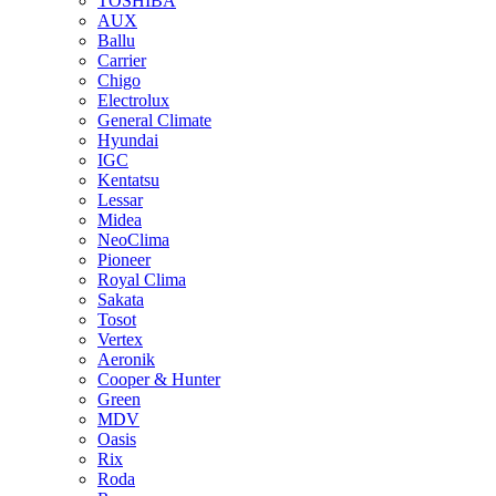
TOSHIBA
AUX
Ballu
Carrier
Chigo
Electrolux
General Climate
Hyundai
IGC
Kentatsu
Lessar
Midea
NeoClima
Pioneer
Royal Clima
Sakata
Tosot
Vertex
Aeronik
Cooper & Hunter
Green
MDV
Oasis
Rix
Roda