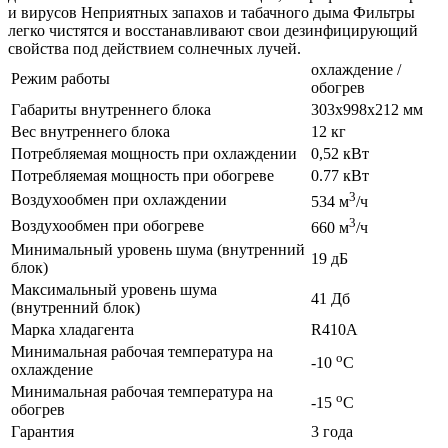
и вирусов Неприятных запахов и табачного дыма Фильтры
легко чистятся и восстанавливают свои дезинфицирующий
свойства под действием солнечных лучей.
охлаждение /
Режим работы
обогрев
Габариты внутреннего блока
303х998х212 мм
Вес внутреннего блока
12 кг
Потребляемая мощность при охлаждении
0,52 кВт
Потребляемая мощность при обогреве
0.77 кВт
3
Воздухообмен при охлаждении
534 м
/ч
3
Воздухообмен при обогреве
660 м
/ч
Минимальный уровень шума (внутренний
19 дБ
блок)
Максимальный уровень шума
41 Дб
(внутренний блок)
Марка хладагента
R410A
Минимальная рабочая температура на
o
-10
C
охлаждение
Минимальная рабочая температура на
o
-15
C
обогрев
Гарантия
3 года