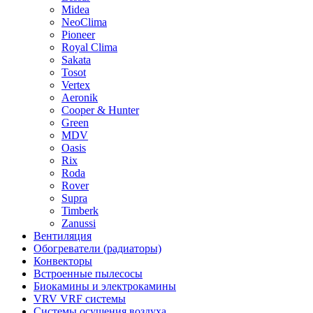
Midea
NeoClima
Pioneer
Royal Clima
Sakata
Tosot
Vertex
Aeronik
Cooper & Hunter
Green
MDV
Oasis
Rix
Roda
Rover
Supra
Timberk
Zanussi
Вентиляция
Обогреватели (радиаторы)
Конвекторы
Встроенные пылесосы
Биокамины и электрокамины
VRV VRF системы
Системы осушения воздуха