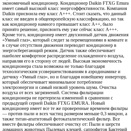
экономичный кондиционер. Кондиционер Daikin FTXG Emura
имеет самый высокий класс энергоэффективности. Компания
Daikin присвоила ему класс А+++. Стоит сказать, что данный
класс не введен в общеевропейскую классификацию, но так
как кондиционер намного превышает класс А++, было
принято решение, присвоить ему уже сейчас класс А+++.
Кроме того, кондиционер имеет двухзонный датчик движения
«Умный глаз», который следит за перемещениями в комнате и
в случае отсутствия движения переводит кондиционер в
энергосберегающий режим. Датчик также обеспечивает
наиболее комфортное распределение охлажденного воздуха,
направляя его в сторону от людей. Высокая экономичность
кондиционера стала возможна не только благодаря
технологическим усовершенствованиям в аэродинамике и
датчику «Умный глаз», но и благодаря новейшему инвертору,
который обеспечивает минимальное потребление
электроэнергии и самый низкий уровень шума. Очистка
воздуха от всех загрязнений. Система фильтрации
кондиционера не претерпела изменений в сравнении с
предыдущей серией Daikin FTXG EMURA. Новый
кондиционер имеет все те же проверенные временем фильтры
— против пыли и всех частиц размером меньше 0,3 микрон, а
также титан-апатитовый фотокаталитический фильтр. Все
вместе фильтры обеспечивают очистку от: Пыли и шерсти
домашних животных Пылевых клещей, сапрофитов Бактерий