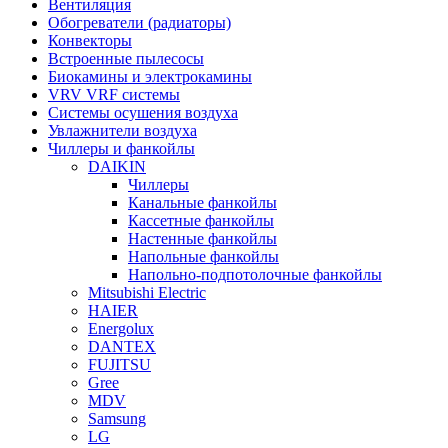
Вентиляция
Обогреватели (радиаторы)
Конвекторы
Встроенные пылесосы
Биокамины и электрокамины
VRV VRF системы
Системы осушения воздуха
Увлажнители воздуха
Чиллеры и фанкойлы
DAIKIN
Чиллеры
Канальные фанкойлы
Кассетные фанкойлы
Настенные фанкойлы
Напольные фанкойлы
Напольно-подпотолочные фанкойлы
Mitsubishi Electric
HAIER
Energolux
DANTEX
FUJITSU
Gree
MDV
Samsung
LG