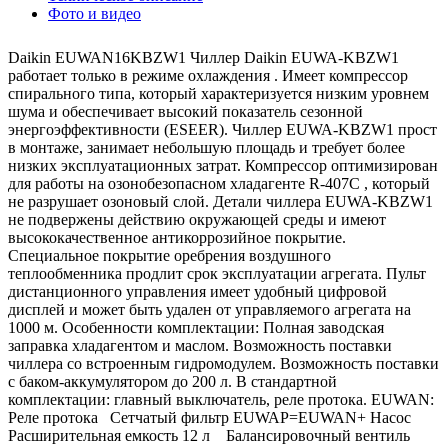
Фото и видео
Daikin EUWAN16KBZW1 Чиллер Daikin EUWA-KBZW1
работает только в режиме охлаждения . Имеет компрессор
спирального типа, который характеризуется низким уровнем
шума и обеспечивает высокий показатель сезонной
энергоэффективности (ESEER). Чиллер EUWA-KBZW1 прост
в монтаже, занимает небольшую площадь и требует более
низких эксплуатационных затрат. Компрессор оптимизирован
для работы на озонобезопасном хладагенте R-407C , который
не разрушает озоновый слой. Детали чиллера EUWA-KBZW1
не подвержены действию окружающей среды и имеют
высококачественное антикоррозийное покрытие.
Специальное покрытие оребрения воздушного
теплообменника продлит срок эксплуатации агрегата. Пульт
дистанционного управления имеет удобный цифровой
дисплей и может быть удален от управляемого агрегата на
1000 м. Особенности комплектации: Полная заводская
заправка хладагентом и маслом. Возможность поставки
чиллера со встроенным гидромодулем. Возможность поставки
с баком-аккумулятором до 200 л. В стандартной
комплектации: главный выключатель, реле протока. EUWAN:
Реле протока Сетчатый фильтр EUWAP=EUWAN+ Насос
Расширительная емкость 12 л Балансировочный вентиль