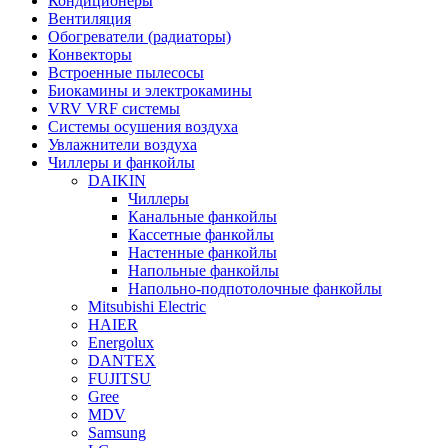
Кондиционеры
Вентиляция
Обогреватели (радиаторы)
Конвекторы
Встроенные пылесосы
Биокамины и электрокамины
VRV VRF системы
Системы осушения воздуха
Увлажнители воздуха
Чиллеры и фанкойлы
DAIKIN
Чиллеры
Канальные фанкойлы
Кассетные фанкойлы
Настенные фанкойлы
Напольные фанкойлы
Напольно-подпотолочные фанкойлы
Mitsubishi Electric
HAIER
Energolux
DANTEX
FUJITSU
Gree
MDV
Samsung