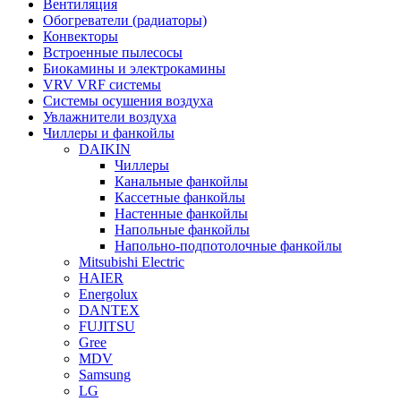
Вентиляция
Обогреватели (радиаторы)
Конвекторы
Встроенные пылесосы
Биокамины и электрокамины
VRV VRF системы
Системы осушения воздуха
Увлажнители воздуха
Чиллеры и фанкойлы
DAIKIN
Чиллеры
Канальные фанкойлы
Кассетные фанкойлы
Настенные фанкойлы
Напольные фанкойлы
Напольно-подпотолочные фанкойлы
Mitsubishi Electric
HAIER
Energolux
DANTEX
FUJITSU
Gree
MDV
Samsung
LG