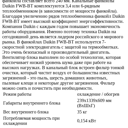
фанкойла составляет всего 240 мм. Канальные фанкойлы
Daikin FWB-BT комплектуются 3,4 или 6-рядным
теплообменником (в зависимости от мощности фанкойла).
Благодаря увеличению рядов теплообменника фанкойл Daikin
FWB-BT имеет высокий коэффициент энергоэффективности.
Компания Daikin с каждым годом повышает экономичность
работы оборудования. Именно поэтому техника Daikin на
сегодняшний день является лидером российского и мирового
рынка. В фанкойлах Daikin FWB-BT используется 7-
скоростной электродвигатель с защитой на термообмотках.
Это очень безопасный и производительный двигатель.
Вентилятор блока выполнен по особой технологии, которая
обеспечивает низкий уровень шума даже при работе на
высоких нагрузках. В канальный блок встроен фильтр тонкой
очистки, который чистит воздух от большинства известных
загрязнений - это пыль, шерсть домашних животных,
пылевые клещи и некоторые другие загрязнения. Фильтр
можно снять и почистить при необходимости.
Режим работы
охлаждение / обогрев
239х1339х609 мм
Габариты внутреннего блока
(ВхШхГ)
Вес внутреннего блока
35 кг
Потребляемая мощность при
0,154 кВт
охлаждении