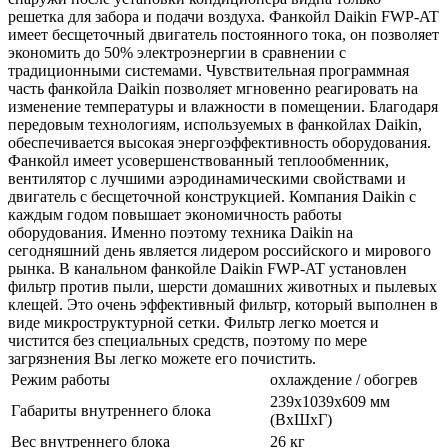
решетка для забора и подачи воздуха. Фанкойл Daikin FWP-AT
имеет бесщеточный двигатель постоянного тока, он позволяет
экономить до 50% электроэнергии в сравнении с
традиционными системами. Чувствительная программная
часть фанкойла Daikin позволяет мгновенно реагировать на
изменение температуры и влажности в помещении. Благодаря
передовым технологиям, используемых в фанкойлах Daikin,
обеспечивается высокая энергоэффективность оборудования.
Фанкойл имеет усовершенствованный теплообменник,
вентилятор с лучшими аэродинамическими свойствами и
двигатель с бесщеточной конструкцией. Компания Daikin с
каждым годом повышает экономичность работы
оборудования. Именно поэтому техника Daikin на
сегодняшний день является лидером российского и мирового
рынка. В канальном фанкойле Daikin FWP-AT установлен
фильтр против пыли, шерсти домашних животных и пылевых
клещей. Это очень эффективный фильтр, который выполнен в
виде микроструктурной сетки. Фильтр легко моется и
чистится без специальных средств, поэтому по мере
загрязнения Вы легко можете его почистить.
Режим работы
охлаждение / обогрев
239x1039x609 мм
Габариты внутреннего блока
(ВхШхГ)
Вес внутреннего блока
26 кг