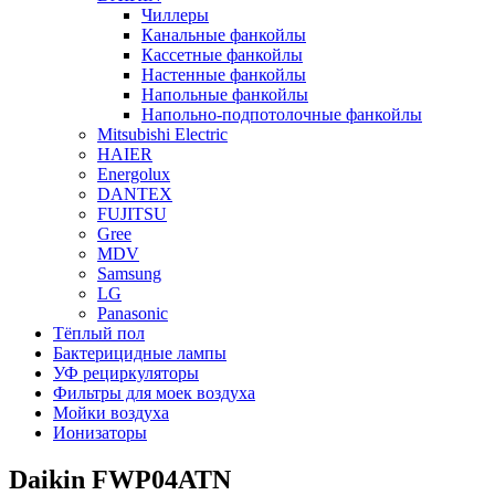
Чиллеры
Канальные фанкойлы
Кассетные фанкойлы
Настенные фанкойлы
Напольные фанкойлы
Напольно-подпотолочные фанкойлы
Mitsubishi Electric
HAIER
Energolux
DANTEX
FUJITSU
Gree
MDV
Samsung
LG
Panasonic
Тёплый пол
Бактерицидные лампы
УФ рециркуляторы
Фильтры для моек воздуха
Мойки воздуха
Ионизаторы
Daikin FWP04ATN