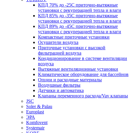
КПД 70% до -25С приточно-вытяжные
установки с рекуперацией тепла и влаги
КПД 85% до -35C приточно-вытяжные
установки с рекуперацией тепла и влаги
КПД 89% до -45C приточно-вытяжные
установки с рекуперацией тепла и влаги
Компактные приточные установки
Осушители воздуха
Приточные установки с высокой
фильтрацией воздуха
Кондиционирование в системе вентиляции
воздуха
Вытяжные вентиляционные установки
Климатическое оборудование для бассейнов
Опции и расходные материалы
Воздушные фильтры
Датчики и автоматика
Клапаны переменного расхода/Vav клапаны
JSC
Soler & Palau
Europlast
ЭРА
Komfovent
Systemair