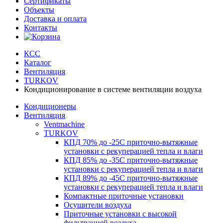
Сертификаты
Объекты
Доставка и оплата
Контакты
КСС
Каталог
Вентиляция
TURKOV
Кондиционирование в системе вентиляции воздуха
Кондиционеры
Вентиляция
Ventmachine
TURKOV
КПД 70% до -25С приточно-вытяжные
установки с рекуперацией тепла и влаги
КПД 85% до -35C приточно-вытяжные
установки с рекуперацией тепла и влаги
КПД 89% до -45C приточно-вытяжные
установки с рекуперацией тепла и влаги
Компактные приточные установки
Осушители воздуха
Приточные установки с высокой
фильтрацией воздуха