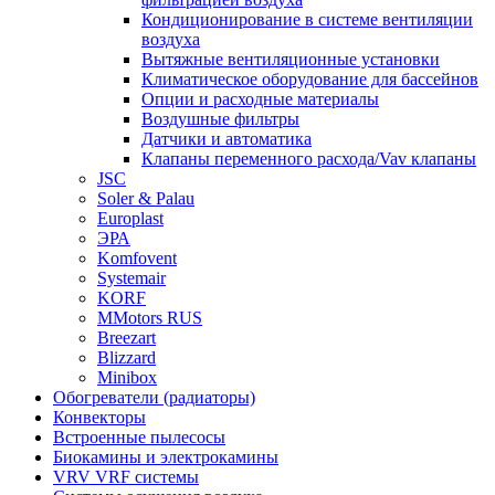
Кондиционирование в системе вентиляции
воздуха
Вытяжные вентиляционные установки
Климатическое оборудование для бассейнов
Опции и расходные материалы
Воздушные фильтры
Датчики и автоматика
Клапаны переменного расхода/Vav клапаны
JSC
Soler & Palau
Europlast
ЭРА
Komfovent
Systemair
KORF
MMotors RUS
Breezart
Blizzard
Minibox
Обогреватели (радиаторы)
Конвекторы
Встроенные пылесосы
Биокамины и электрокамины
VRV VRF системы