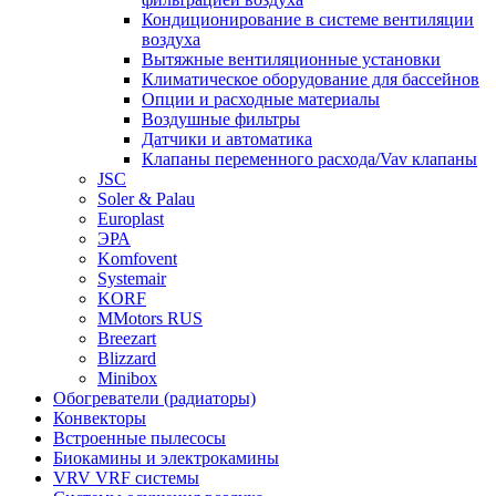
Кондиционирование в системе вентиляции
воздуха
Вытяжные вентиляционные установки
Климатическое оборудование для бассейнов
Опции и расходные материалы
Воздушные фильтры
Датчики и автоматика
Клапаны переменного расхода/Vav клапаны
JSC
Soler & Palau
Europlast
ЭРА
Komfovent
Systemair
KORF
MMotors RUS
Breezart
Blizzard
Minibox
Обогреватели (радиаторы)
Конвекторы
Встроенные пылесосы
Биокамины и электрокамины
VRV VRF системы