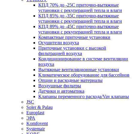
КПД 70% до -25С приточно-вытяжные
установки с рекуперацией тепла и влаги
КПД 85% до -35C приточно-вытяжные
установки с рекуперацией тепла и влаги
КПД 89% до -45C приточно-вытяжные
установки с рекуперацией тепла и влаги
Компактные приточные установки
Осушители воздуха
Приточные установки с высокой
фильтрацией воздуха
Кондиционирование в системе вентиляции
воздуха
Вытяжные вентиляционные установки
Климатическое оборудование для бассейнов
Опции и расходные материалы
Воздушные фильтры
Датчики и автоматика
Клапаны переменного расхода/Vav клапаны
JSC
Soler & Palau
Europlast
ЭРА
Komfovent
Systemair