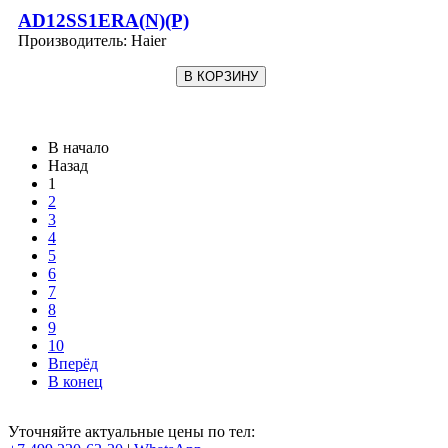
AD12SS1ERA(N)(P)
Производитель:
Haier
В начало
Назад
1
2
3
4
5
6
7
8
9
10
Вперёд
В конец
Уточняйте актуальные цены по тел: