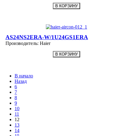
AS24NS2ERA-W/1U24GS1ERA
Производитель:
Haier
В начало
Назад
6
7
8
9
10
11
12
13
14
15