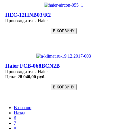
HEC-12HNB03/R2
Производитель:
Haier
Haier FCB-068BCN2B
Производитель:
Haier
Цена:
28 040,00 руб.
В начало
Назад
6
7
8