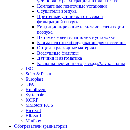
установки с рекуперацией тепла и влаги
Компактные приточные установки
Осушители воздуха
Приточные установки с высокой
фильтрацией воздуха
Кондиционирование в системе вентиляции
воздуха
Вытяжные вентиляционные установки
Климатическое оборудование для бассейнов
Опции и расходные материалы
Воздушные фильтры
Датчики и автоматика
Клапаны переменного расхода/Vav клапаны
JSC
Soler & Palau
Europlast
ЭРА
Komfovent
Systemair
KORF
MMotors RUS
Breezart
Blizzard
Minibox
Обогреватели (радиаторы)