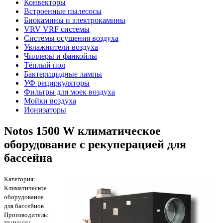
Конвекторы
Встроенные пылесосы
Биокамины и электрокамины
VRV VRF системы
Системы осушения воздуха
Увлажнители воздуха
Чиллеры и фанкойлы
Тёплый пол
Бактерицидные лампы
УФ рециркуляторы
Фильтры для моек воздуха
Мойки воздуха
Ионизаторы
Notos 1500 W климатическое
оборудование с рекуперацией для
бассейна
Категория:
Климатическое
оборудование
для бассейнов
Производитель: