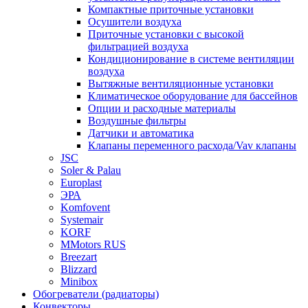
Компактные приточные установки
Осушители воздуха
Приточные установки с высокой
фильтрацией воздуха
Кондиционирование в системе вентиляции
воздуха
Вытяжные вентиляционные установки
Климатическое оборудование для бассейнов
Опции и расходные материалы
Воздушные фильтры
Датчики и автоматика
Клапаны переменного расхода/Vav клапаны
JSC
Soler & Palau
Europlast
ЭРА
Komfovent
Systemair
KORF
MMotors RUS
Breezart
Blizzard
Minibox
Обогреватели (радиаторы)
Конвекторы