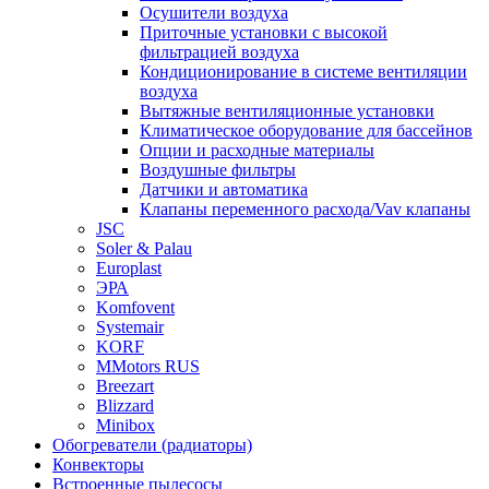
Осушители воздуха
Приточные установки с высокой
фильтрацией воздуха
Кондиционирование в системе вентиляции
воздуха
Вытяжные вентиляционные установки
Климатическое оборудование для бассейнов
Опции и расходные материалы
Воздушные фильтры
Датчики и автоматика
Клапаны переменного расхода/Vav клапаны
JSC
Soler & Palau
Europlast
ЭРА
Komfovent
Systemair
KORF
MMotors RUS
Breezart
Blizzard
Minibox
Обогреватели (радиаторы)
Конвекторы
Встроенные пылесосы