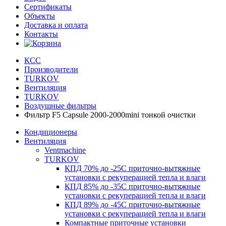
Сертификаты
Объекты
Доставка и оплата
Контакты
КСС
Производители
TURKOV
Вентиляция
TURKOV
Воздушные фильтры
Фильтр F5 Capsule 2000-2000mini тонкой очистки
Кондиционеры
Вентиляция
Ventmachine
TURKOV
КПД 70% до -25С приточно-вытяжные
установки с рекуперацией тепла и влаги
КПД 85% до -35C приточно-вытяжные
установки с рекуперацией тепла и влаги
КПД 89% до -45C приточно-вытяжные
установки с рекуперацией тепла и влаги
Компактные приточные установки