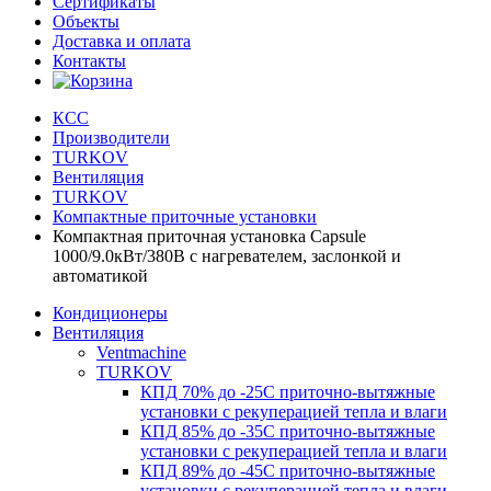
Сертификаты
Объекты
Доставка и оплата
Контакты
КСС
Производители
TURKOV
Вентиляция
TURKOV
Компактные приточные установки
Компактная приточная установка Capsule
1000/9.0кВт/380В с нагревателем, заслонкой и
автоматикой
Кондиционеры
Вентиляция
Ventmachine
TURKOV
КПД 70% до -25С приточно-вытяжные
установки с рекуперацией тепла и влаги
КПД 85% до -35C приточно-вытяжные
установки с рекуперацией тепла и влаги
КПД 89% до -45C приточно-вытяжные
установки с рекуперацией тепла и влаги