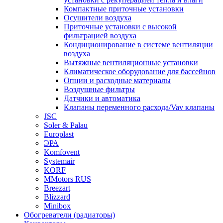
Компактные приточные установки
Осушители воздуха
Приточные установки с высокой
фильтрацией воздуха
Кондиционирование в системе вентиляции
воздуха
Вытяжные вентиляционные установки
Климатическое оборудование для бассейнов
Опции и расходные материалы
Воздушные фильтры
Датчики и автоматика
Клапаны переменного расхода/Vav клапаны
JSC
Soler & Palau
Europlast
ЭРА
Komfovent
Systemair
KORF
MMotors RUS
Breezart
Blizzard
Minibox
Обогреватели (радиаторы)