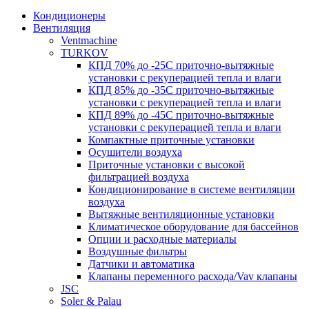
Кондиционеры
Вентиляция
Ventmachine
TURKOV
КПД 70% до -25С приточно-вытяжные
установки с рекуперацией тепла и влаги
КПД 85% до -35C приточно-вытяжные
установки с рекуперацией тепла и влаги
КПД 89% до -45C приточно-вытяжные
установки с рекуперацией тепла и влаги
Компактные приточные установки
Осушители воздуха
Приточные установки с высокой
фильтрацией воздуха
Кондиционирование в системе вентиляции
воздуха
Вытяжные вентиляционные установки
Климатическое оборудование для бассейнов
Опции и расходные материалы
Воздушные фильтры
Датчики и автоматика
Клапаны переменного расхода/Vav клапаны
JSC
Soler & Palau