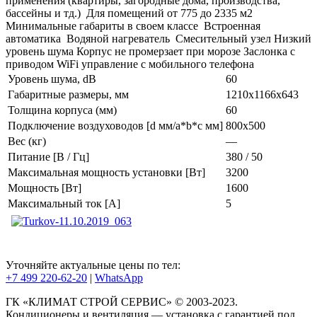
применения (квартиры, загородные дома, производства,
бассейны и тд.) Для помещений от 775 до 2335 м2
Минимальные габариты в своем классе Встроенная
автоматика Водяной нагреватель Смесительный узел Низкий
уровень шума Корпус не промерзает при морозе Заслонка с
приводом WiFi управление с мобильного телефона
Уровень шума, dB
60
Габаритные размеры, мм
1210х1166х643
Толщина корпуса (мм)
60
Подключение воздуховодов [d мм/a*b*с мм]
800x500
Вес (кг)
—
Питание [В / Гц]
380 / 50
Максимальная мощность установки [Вт]
3200
Мощность [Вт]
1600
Максимальный ток [А]
5
Уточняйте актуальные цены по тел:
+7 499 220-62-20
|
WhatsАpp
ГК «КЛИМАТ СТРОЙ СЕРВИС» © 2003-2023.
Кондиционеры и вентиляция — установка с гарантией под