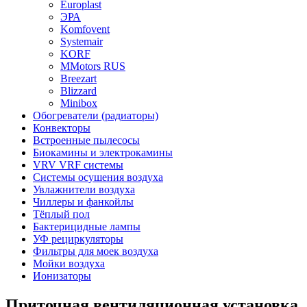
Europlast
ЭРА
Komfovent
Systemair
KORF
MMotors RUS
Breezart
Blizzard
Minibox
Обогреватели (радиаторы)
Конвекторы
Встроенные пылесосы
Биокамины и электрокамины
VRV VRF системы
Системы осушения воздуха
Увлажнители воздуха
Чиллеры и фанкойлы
Тёплый пол
Бактерицидные лампы
УФ рециркуляторы
Фильтры для моек воздуха
Мойки воздуха
Ионизаторы
Приточная вентиляционная установка